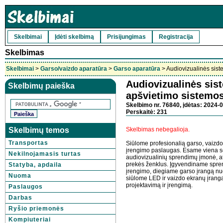
Skelbimai
Įdėti skelbimą
Prisijungimas
Registracija
Skelbimas
Skelbimai
>
Garso/vaizdo aparatūra
>
Garso aparatūra
> Audiovizualinės sist
Audiovizualinės sis
Skelbimų paieška
apšvietimo sistemo
Skelbimo nr. 76840, įdėtas: 2024-0
Perskaitė: 231
Skelbimų temos
Skelbimas nebegalioja.
Transportas
Siūlome profesionalią garso, vaizdo,
įrengimo paslaugas. Esame viena se
Nekilnojamasis turtas
audiovizualinių sprendimų įmonė, 
prekės ženklus. Įgyvendiname spren
Statyba, apdaila
įrengimo, diegiame garso įrangą nuo
Nuoma
siūlome LED ir vaizdo ekranų įrang
projektavimą ir įrengimą.
Paslaugos
Darbas
Ryšio priemonės
Kompiuteriai