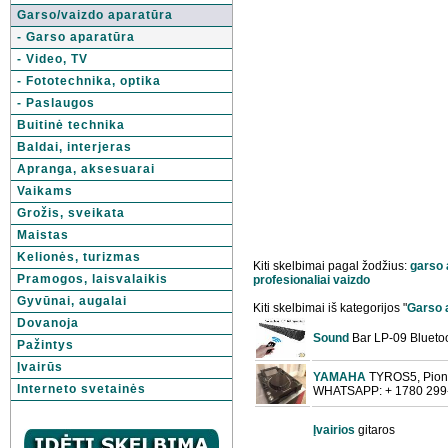
Garso/vaizdo aparatūra
- Garso aparatūra
- Video, TV
- Fototechnika, optika
- Paslaugos
Buitinė technika
Baldai, interjeras
Apranga, aksesuarai
Vaikams
Grožis, sveikata
Maistas
Kelionės, turizmas
Kiti skelbimai pagal žodžius:
garso
Pramogos, laisvalaikis
profesionaliai
vaizdo
Gyvūnai, augalai
Kiti skelbimai iš kategorijos "
Garso 
Dovanoja
Sound
Bar LP-09 Bluetoo
Pažintys
Įvairūs
YAMAHA
TYROS5, Pion
Interneto svetainės
WHATSAPP: + 1780 299
Įvairios
gitaros