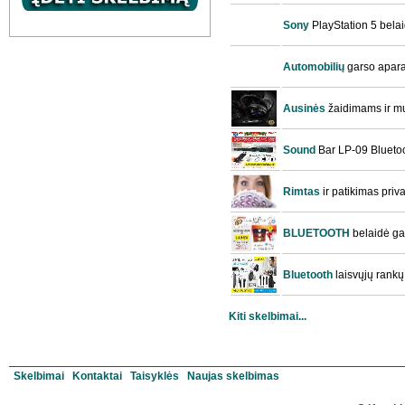
Sony
PlayStation 5 bela
Automobilių
garso apara
Ausinės
žaidimams ir mu
Sound
Bar LP-09 Bluetoo
Rimtas
ir patikimas pri
BLUETOOTH
belaidė g
Bluetooth
laisvųjų rank
Kiti skelbimai...
Skelbimai
Kontaktai
Taisyklės
Naujas skelbimas