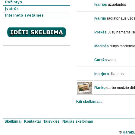
Pažintys
Įvairios
užuolaidos
Įvairūs
Interneto svetainės
Įvairūs
radiatoriaus užd
Prekės
Jūsų namams, sod
Medinės
durys modern
Garažo
vartai
Interjero
dizainas
Rankų
darbo medžio dirb
Kiti skelbimai...
Skelbimai
Kontaktai
Taisyklės
Naujas skelbimas
©
Karabi