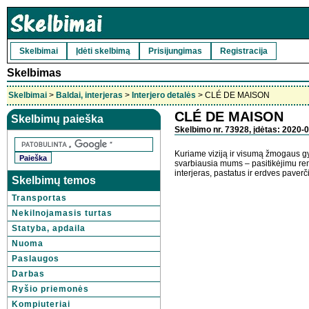
Skelbimai
Įdėti skelbimą
Prisijungimas
Registracija
Skelbimas
Skelbimai
>
Baldai, interjeras
>
Interjero detalės
> CLÉ DE MAISON
CLÉ DE MAISON
Skelbimų paieška
Skelbimo nr. 73928, įdėtas: 2020-0
Kuriame viziją ir visumą žmogaus gy
svarbiausia mums – pasitikėjimu remt
interjeras, pastatus ir erdves paverč
Skelbimų temos
Transportas
Nekilnojamasis turtas
Statyba, apdaila
Nuoma
Paslaugos
Darbas
Ryšio priemonės
Kompiuteriai