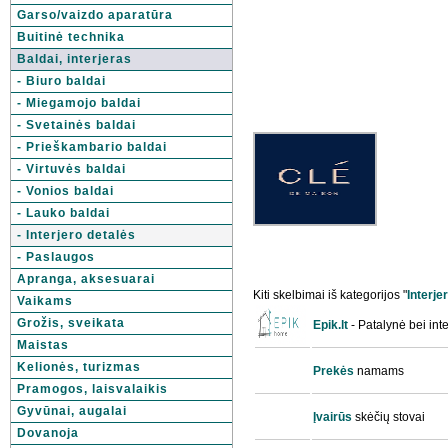
Garso/vaizdo aparatūra
Buitinė technika
Baldai, interjeras
- Biuro baldai
- Miegamojo baldai
- Svetainės baldai
- Prieškambario baldai
- Virtuvės baldai
- Vonios baldai
- Lauko baldai
- Interjero detalės
- Paslaugos
Apranga, aksesuarai
Kiti skelbimai iš kategorijos "
Interje
Vaikams
Grožis, sveikata
Epik.lt
- Patalynė bei in
Maistas
Kelionės, turizmas
Prekės
namams
Pramogos, laisvalaikis
Gyvūnai, augalai
Įvairūs
skėčių stovai
Dovanoja