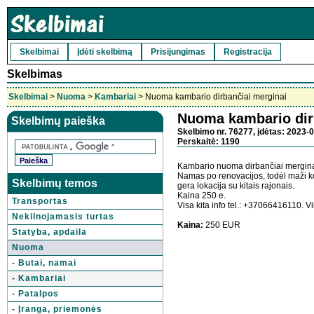
Skelbimai
Įdėti skelbimą
Prisijungimas
Registracija
Skelbimas
Skelbimai
>
Nuoma
>
Kambariai
> Nuoma kambario dirbančiai merginai
Nuoma kambario dir
Skelbimų paieška
Skelbimo nr. 76277, įdėtas: 2023-0
Perskaitė: 1190
Kambario nuoma dirbančiai merginai,
Namas po renovacijos, todėl maži ko
Skelbimų temos
gera lokacija su kitais rajonais.
Kaina 250 e.
Transportas
Visa kita info tel.: +37066416110. Vi
Nekilnojamasis turtas
Kaina:
250 EUR
Statyba, apdaila
Nuoma
- Butai, namai
- Kambariai
- Patalpos
- Įranga, priemonės