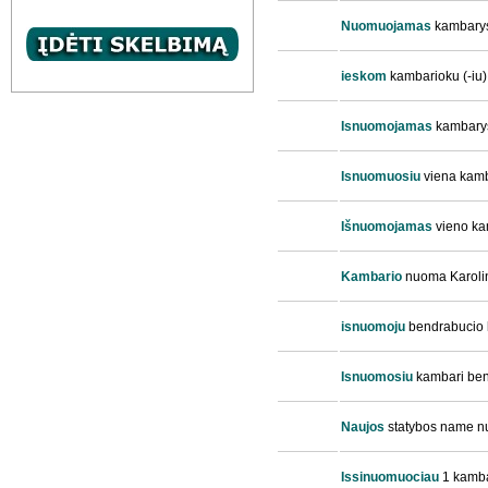
Nuomuojamas
kambarys
ieskom
kambarioku (-iu)
Isnuomojamas
kambary
Isnuomuosiu
viena kamb
Išnuomojamas
vieno ka
Kambario
nuoma Karoli
isnuomoju
bendrabucio 
Isnuomosiu
kambari ben
Naujos
statybos name n
Issinuomuociau
1 kambar