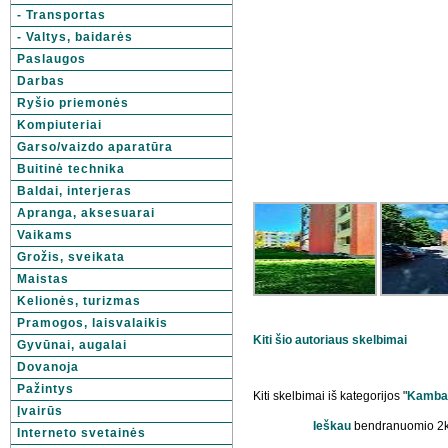
- Transportas
- Valtys, baidarės
Paslaugos
Darbas
Ryšio priemonės
Kompiuteriai
Garso/vaizdo aparatūra
Buitinė technika
Baldai, interjeras
Apranga, aksesuarai
Vaikams
Grožis, sveikata
Maistas
Kelionės, turizmas
Pramogos, laisvalaikis
Kiti šio autoriaus skelbimai
Gyvūnai, augalai
Dovanoja
Pažintys
Kiti skelbimai iš kategorijos "
Kambar
Įvairūs
Ieškau
bendranuomio 2k. 
Interneto svetainės