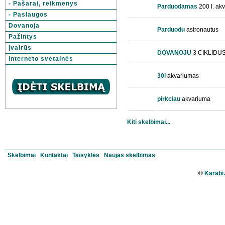
- Pašarai, reikmenys
Parduodamas
200 l. ak
- Paslaugos
Dovanoja
Parduodu
astronautus
Pažintys
Įvairūs
DOVANOJU
3 CIKLIDU
Interneto svetainės
30l
akvariumas
pirkciau
akvariuma
Kiti skelbimai...
Skelbimai
Kontaktai
Taisyklės
Naujas skelbimas
©
Karabi