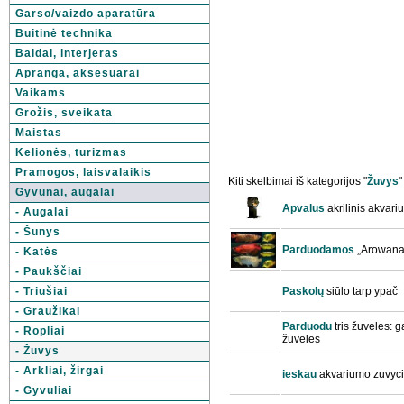
Garso/vaizdo aparatūra
Buitinė technika
Baldai, interjeras
Apranga, aksesuarai
Vaikams
Grožis, sveikata
Maistas
Kelionės, turizmas
Pramogos, laisvalaikis
Kiti skelbimai iš kategorijos "
Žuvys
"
Gyvūnai, augalai
Apvalus
akrilinis akvar
- Augalai
- Šunys
Parduodamos
„Arowana“
- Katės
- Paukščiai
- Triušiai
Paskolų
siūlo tarp ypač
- Graužikai
Parduodu
tris žuveles: ga
- Ropliai
žuveles
- Žuvys
- Arkliai, žirgai
ieskau
akvariumo zuvyc
- Gyvuliai