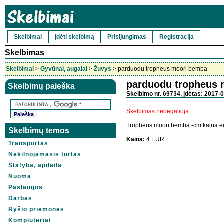
Skelbimai
Įdėti skelbimą
Prisijungimas
Registracija
Skelbimas
Skelbimai
>
Gyvūnai, augalai
>
Žuvys
> parduodu tropheus moori bemba
parduodu tropheus 
Skelbimų paieška
Skelbimo nr. 69734, įdėtas: 2017-0
Skelbimas nebegalioja.
Tropheus moori bemba -cm kaina eur
Skelbimų temos
Kaina:
4 EUR
Transportas
Nekilnojamasis turtas
Statyba, apdaila
Nuoma
Paslaugos
Darbas
Ryšio priemonės
Kompiuteriai