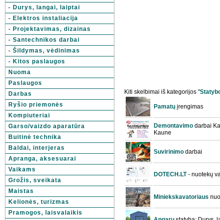
- Durys, langai, laiptai
- Elektros instaliacija
- Projektavimas, dizainas
- Santechnikos darbai
- Šildymas, vėdinimas
- Kitos paslaugos
Nuoma
Paslaugos
Kiti skelbimai iš kategorijos "
Statyb
Darbas
Ryšio priemonės
Pamatų
įrengimas
Kompiuteriai
Demontavimo
darbai Ka
Garso/vaizdo aparatūra
Kaune
Buitinė technika
Baldai, interjeras
Suvirinimo
darbai
Apranga, aksesuarai
Vaikams
DOTECH.LT
- nuotekų va
Grožis, sveikata
Maistas
Miniekskavatoriaus
nuo
Kelionės, turizmas
Pramogos, laisvalaikis
Angarų
statyba; Durys, l