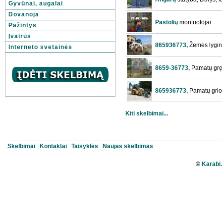
Gyvūnai, augalai
Dovanoja
Pastolių
montuotojai
Pažintys
Įvairūs
865936773,
Žemės lygini
Interneto svetainės
8659-36773,
Pamatų grę
865936773,
Pamatų griov
Kiti skelbimai...
Skelbimai
Kontaktai
Taisyklės
Naujas skelbimas
©
Karabi