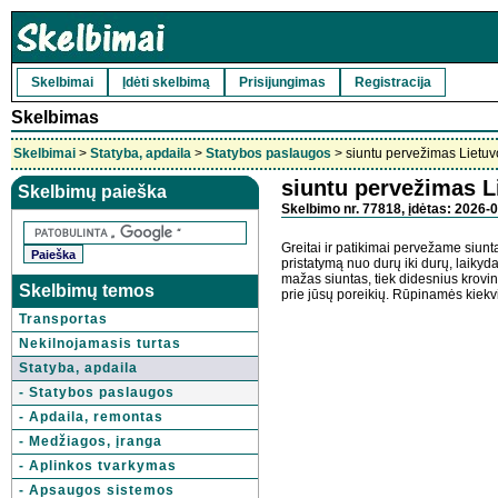
Skelbimai
Įdėti skelbimą
Prisijungimas
Registracija
Skelbimas
Skelbimai
>
Statyba, apdaila
>
Statybos paslaugos
> siuntu pervežimas Lietuv
siuntu pervežimas L
Skelbimų paieška
Skelbimo nr. 77818, įdėtas: 2026-0
Greitai ir patikimai pervežame siunt
pristatymą nuo durų iki durų, laikyd
mažas siuntas, tiek didesnius krovini
Skelbimų temos
prie jūsų poreikių. Rūpinamės kiekv
Transportas
Nekilnojamasis turtas
Statyba, apdaila
- Statybos paslaugos
- Apdaila, remontas
- Medžiagos, įranga
- Aplinkos tvarkymas
- Apsaugos sistemos