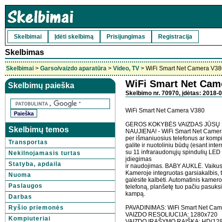
Skelbimai
Įdėti skelbimą
Prisijungimas
Registracija
Skelbimas
Skelbimai
>
Garso/vaizdo aparatūra
>
Video, TV
> WiFi Smart Net Camera V38
WiFi Smart Net Cam
Skelbimų paieška
Skelbimo nr. 70970, įdėtas: 2018-0
WiFi Smart Net Camera V380
GEROS KOKYBĖS VAIZDAS JŪSŲ
Skelbimų temos
NAUJIENA! - WiFi Smart Net Camera
per išmaniuosius telefonus ar kompiu
Transportas
galite ir nuotoliniu būdų (esant inte
su 11 infraraudonųjų spindulių LE
Nekilnojamasis turtas
įdiegimas
Statyba, apdaila
ir naudojimas. BABY AUKLĖ. Vaikus ne
Kameroje integruotas garsiakalbis, t
Nuoma
galėsite kalbėti. Automatinis kamer
Paslaugos
telefoną, planšetę tuo pačiu pasuks
kampą.
Darbas
Ryšio priemonės
PAVADINIMAS: WiFi Smart Net Cam
VAIZDO RESOLIUCIJA: 1280x720
Kompiuteriai
VAIZDO ĮRAŠYMO RAIŠKA: HD(128