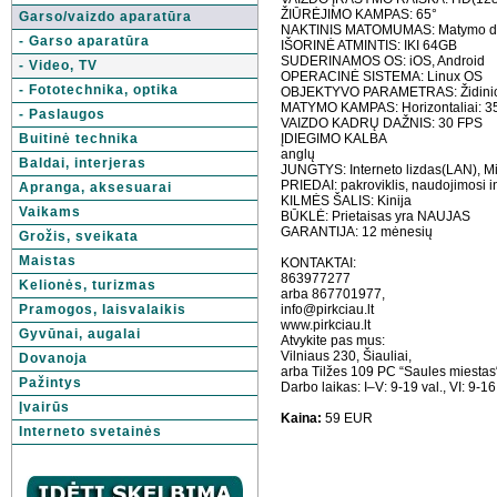
ŽIŪRĖJIMO KAMPAS: 65°
Garso/vaizdo aparatūra
NAKTINIS MATOMUMAS: Matymo dia
- Garso aparatūra
IŠORINĖ ATMINTIS: IKI 64GB
SUDERINAMOS OS: iOS, Android
- Video, TV
OPERACINĖ SISTEMA: Linux OS
- Fototechnika, optika
OBJEKTYVO PARAMETRAS: Židinio nu
MATYMO KAMPAS: Horizontaliai: 350°
- Paslaugos
VAIZDO KADRŲ DAŽNIS: 30 FPS
Buitinė technika
ĮDIEGIMO KALBA
anglų
Baldai, interjeras
JUNGTYS: Interneto lizdas(LAN), Mi
PRIEDAI: pakroviklis, naudojimosi i
Apranga, aksesuarai
KILMĖS ŠALIS: Kinija
Vaikams
BŪKLĖ: Prietaisas yra NAUJAS
GARANTIJA: 12 mėnesių
Grožis, sveikata
Maistas
KONTAKTAI:
863977277
Kelionės, turizmas
arba 867701977,
Pramogos, laisvalaikis
info@pirkciau.lt
www.pirkciau.lt
Gyvūnai, augalai
Atvykite pas mus:
Vilniaus 230, Šiauliai,
Dovanoja
arba Tilžes 109 PC “Saules miestas
Pažintys
Darbo laikas: I–V: 9-19 val., VI: 9-16
Įvairūs
Kaina:
59 EUR
Interneto svetainės