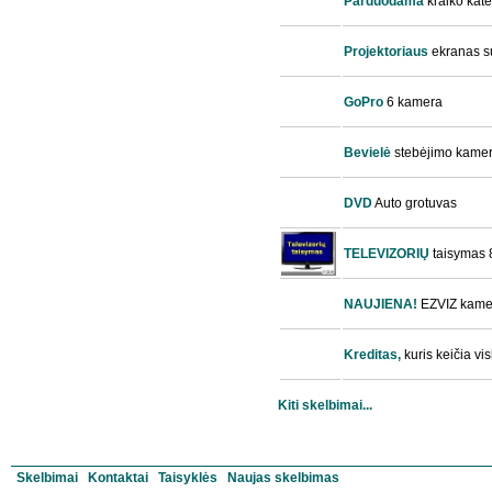
Parduodama
kraiko kat
Projektoriaus
ekranas su
GoPro
6 kamera
Bevielė
stebėjimo kamer
DVD
Auto grotuvas
TELEVIZORIŲ
taisymas 
NAUJIENA!
EZVIZ kame
Kreditas,
kuris keičia vis
Kiti skelbimai...
Skelbimai
Kontaktai
Taisyklės
Naujas skelbimas