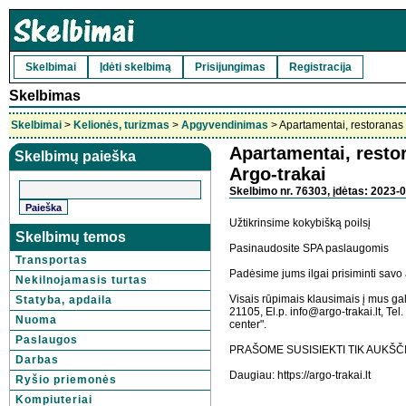
Skelbimai
Įdėti skelbimą
Prisijungimas
Registracija
Skelbimas
Skelbimai
>
Kelionės, turizmas
>
Apgyvendinimas
> Apartamentai, restoranas
Apartamentai, resto
Skelbimų paieška
Argo-trakai
Skelbimo nr. 76303, įdėtas: 2023-0
Užtikrinsime kokybišką poilsį
Skelbimų temos
Pasinaudosite SPA paslaugomis
Transportas
Padėsime jums ilgai prisiminti sav
Nekilnojamasis turtas
Visais rūpimais klausimais į mus gali
Statyba, apdaila
21105, El.p. info@argo-trakai.lt, T
Nuoma
center".
Paslaugos
PRAŠOME SUSISIEKTI TIK AUKŠČ
Darbas
Daugiau: https://argo-trakai.lt
Ryšio priemonės
Kompiuteriai