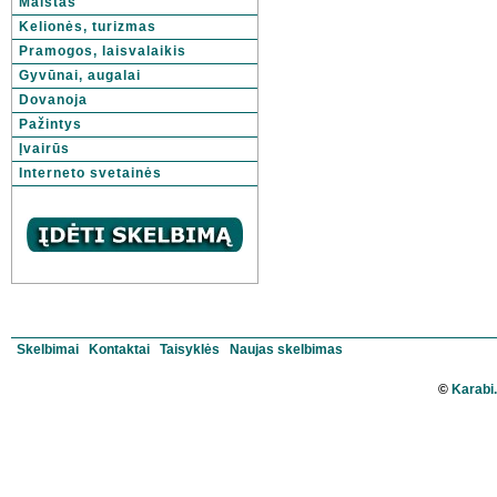
Maistas
Kelionės, turizmas
Pramogos, laisvalaikis
Gyvūnai, augalai
Dovanoja
Pažintys
Įvairūs
Interneto svetainės
Skelbimai
Kontaktai
Taisyklės
Naujas skelbimas
©
Karabi