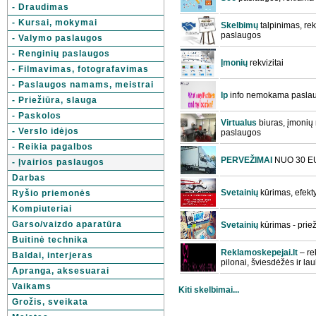
- Draudimas
- Kursai, mokymai
Skelbimų
talpinimas, re
paslaugos
- Valymo paslaugos
- Renginių paslaugos
Įmonių
rekvizitai
- Filmavimas, fotografavimas
- Paslaugos namams, meistrai
Ip
info nemokama pasla
- Priežiūra, slauga
- Paskolos
Virtualus
biuras, įmonių 
- Verslo idėjos
paslaugos
- Reikia pagalbos
PERVEŽIMAI
NUO 30 E
- Įvairios paslaugos
Darbas
Svetainių
kūrimas, efekty
Ryšio priemonės
Kompiuteriai
Garso/vaizdo aparatūra
Svetainių
kūrimas - priež
Buitinė technika
Reklamoskepejai.lt
– re
Baldai, interjeras
pilonai, šviesdėžės ir la
Apranga, aksesuarai
Vaikams
Kiti skelbimai...
Grožis, sveikata