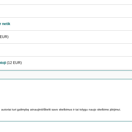
ir netik
 EUR)
toji
(12 EUR)
utoriai turi galimybę atnaujinti/iškelti savo skelbimus ir tai tolygu naujo skelbimo įdėjimui.