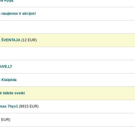
rba Rygą
s naujienos ir akcijos!
, ŠVENTAJA
(12 EUR)
AIVE.LT
 - Klaipėda
ir būkite sveiki
zmas 7hyv1
(9915 EUR)
5 EUR)