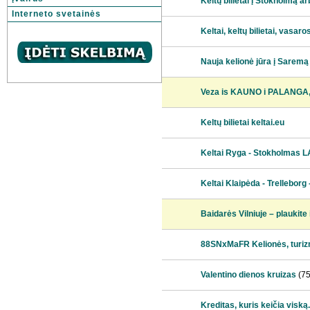
Keltų bilietai į Stokholmą a
Interneto svetainės
Keltai, keltų bilietai, vasaro
Nauja kelionė jūra į Saremą
Veza is KAUNO i PALANGA
Keltų bilietai keltai.eu
Keltai Ryga - Stokholmas L
Keltai Klaipėda - Trelleborg
Baidarės Vilniuje – plaukite 
88SNxMaFR Kelionės, turi
Valentino dienos kruizas
(7
Kreditas, kuris keičia viską.