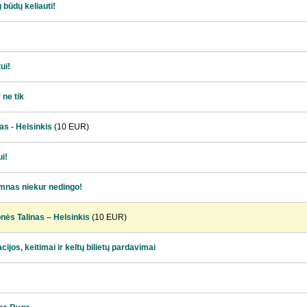
 būdų keliauti!
ui!
 ne tik
nas - Helsinkis
(10 EUR)
ui!
amnas niekur nedingo!
ionės Talinas – Helsinkis
(10 EUR)
cijos, keitimai ir keltų bilietų pardavimai