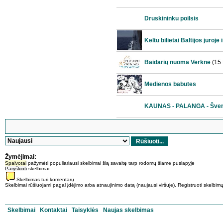
Druskininku poilsis
Keltu bilietai Baltijos juroje 
Baidarių nuoma Verkne
(15
Medienos babutes
KAUNAS - PALANGA - Šven
Žymėjimai:
Spalvotai
pažymėti populiariausi skelbimai šią savaitę tarp rodomų šiame puslapyje
Paryškinti
skelbimai
Skelbimas turi komentarų
Skelbimai rūšiuojami pagal įdėjimo arba atnaujinimo datą (naujausi viršuje). Registruoti skelbimų a
Skelbimai
Kontaktai
Taisyklės
Naujas skelbimas