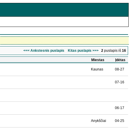
<<< Ankstesnis puslapis
Kitas puslapis >>>
2
puslapis iš
16
Miestas
Įdėtas
Kaunas
08-27
07-16
06-17
Anykščiai
04-25