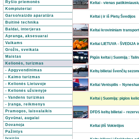
Ryšio priemonės
Keltai - vienas patikimiausių
Kompiuteriai
Garso/vaizdo aparatūra
Keltai į ir iš Pietų Švedijos
Buitinė technika
Baldai, interjeras
Keltai krovininiam transport
Apranga, aksesuarai
Vaikams
Keltai LIETUVA - ŠVEDIJA ir
Grožis, sveikata
Maistas
Pigūs keltai į Suomiją : Tali
Kelionės, turizmas
- Apgyvendinimas
Keltų bilietai švenčių sezon
- Kaimo turizmas
- Kelionės Lietuvoje
Keltai Ventspilis – Nynesh
- Kelionės užsienyje
- Vandens turizmas
Keltai į Suomiją: pigios kel
- Įranga, reikmenys
Pramogos, laisvalaikis
DFDS keltų bilietai – rezerva
Gyvūnai, augalai
Dovanoja
Keltai į/iš Vokietijos
Pažintys
Įvairūs