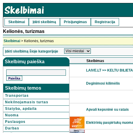
Skelbimai
Įdėti skelbimą
Prisijungimas
Registracija
Kelionės, turizmas
Skelbimai
> Kelionės, turizmas
Įdėti skelbimą šioje kategorijoje
Skelbimas
Skelbimų paieška
LAIVE.LT >> KELTU BILIET
Deginimosi kilimėlis
Skelbimų temos
Transportas
Nekilnojamasis turtas
Statyba, apdaila
Apvali kepsninė su ratais
Nuoma
Paslaugos
Elektrinių paspirtukų nuo
Darbas