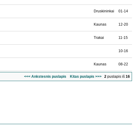
Druskininkai
01-14
Kaunas
12-20
Trakai
11-15
10-16
Kaunas
08-22
<<< Ankstesnis puslapis
Kitas puslapis >>>
2
puslapis iš
16