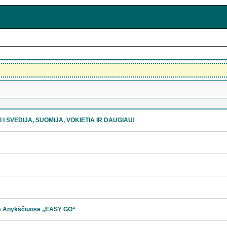
AI I SVEDIJA, SUOMIJA, VOKIETIA IR DAUGIAU!
ma Anykščiuose „EASY GO“