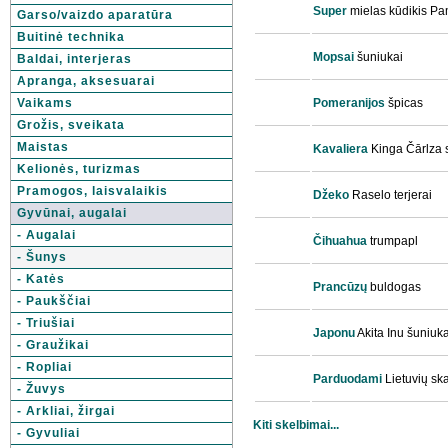
Super
mielas kūdikis Pa
Garso/vaizdo aparatūra
Buitinė technika
Mopsai
šuniukai
Baldai, interjeras
Apranga, aksesuarai
Vaikams
Pomeranijos
špicas
Grožis, sveikata
Maistas
Kavaliera
Kinga Čārlza 
Kelionės, turizmas
Pramogos, laisvalaikis
Džeko
Raselo terjerai
Gyvūnai, augalai
- Augalai
Čihuahua
trumpapl
- Šunys
- Katės
Prancūzų
buldogas
- Paukščiai
- Triušiai
Japonu
Akita Inu šuniuka
- Graužikai
- Ropliai
Parduodami
Lietuvių ska
- Žuvys
- Arkliai, žirgai
Kiti skelbimai...
- Gyvuliai