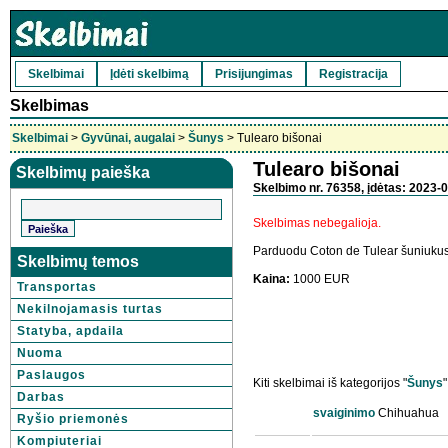
Skelbimai
Įdėti skelbimą
Prisijungimas
Registracija
Skelbimas
Skelbimai
>
Gyvūnai, augalai
>
Šunys
> Tulearo bišonai
Tulearo bišonai
Skelbimų paieška
Skelbimo nr. 76358, įdėtas: 2023-0
Skelbimas nebegalioja.
Parduodu Coton de Tulear šuniukus
Skelbimų temos
Kaina:
1000 EUR
Transportas
Nekilnojamasis turtas
Statyba, apdaila
Nuoma
Paslaugos
Kiti skelbimai iš kategorijos "
Šunys
"
Darbas
svaiginimo
Chihuahua
Ryšio priemonės
Kompiuteriai