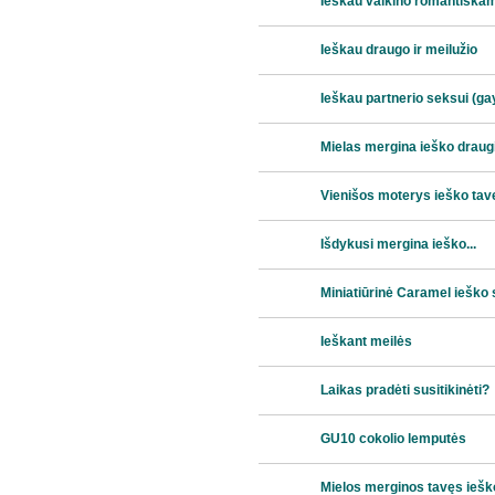
Ieškau vaikino romantiškam
Ieškau draugo ir meilužio
Ieškau partnerio sеksui (ga
Mielas mergina ieško draug
Vienišos moterys ieško tav
Išdykusi mergina ieško...
Miniatiūrinė Caramel ieško
Ieškant meilės
Laikas pradėti susitikinėti?
GU10 cokolio lemputės
Mielos merginos tavęs iešk