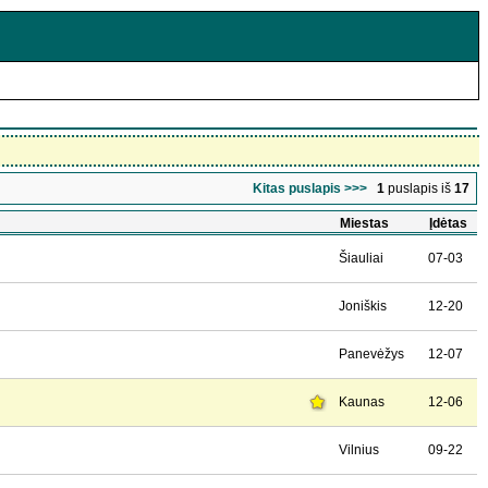
Kitas puslapis >>>
1
puslapis iš
17
Miestas
Įdėtas
Šiauliai
07-03
Joniškis
12-20
Panevėžys
12-07
Kaunas
12-06
Vilnius
09-22