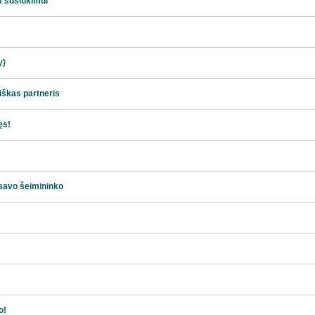
 susitikimui
y)
iškas partneris
ęs!
 savo šeimininko
o!