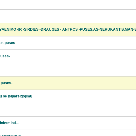
m
GYVENIMO -IR -SIRDIES -DRAUGES - ANTROS -PUSES.AS-NERUKANTIS,MAN-
os puses
puses-
 puses-
ų be įsipareigojimų
s
inksminti...