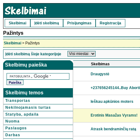
Skelbimai
Įdėti skelbimą
Prisijungimas
Registracija
Pažintys
Skelbimai
> Pažintys
Įdėti skelbimą šioje kategorijoje
Skelbimas
Skelbimų paieška
Draugystė
+237656245144..Buy Abortion
Skelbimų temos
Transportas
Ieškau apkūnios moters
Nekilnojamasis turtas
Statyba, apdaila
Erotinis Masažas Vyrams!
Nuoma
Paslaugos
Atrask bendraminčių ratą
Darbas