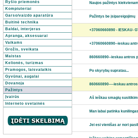
Ryšio priemonės
Naujos pažintys kiekviena
Kompiuteriai
Garso/vaizdo aparatūra
Pažintys be įsipareigojimų
Buitinė technika
Baldai, interjeras
+37060660890 - IESKAU- 
Apranga, aksesuarai
Vaikams
+37060660890--ieskau antr
Grožis, sveikata
Maistas
860660890--ieskau antros 
Kelionės, turizmas
Pramogos, laisvalaikis
Po skyrybų supratau...
Gyvūnai, augalai
Dovanoja
860660890----ieskau antros
Pažintys
Įvairūs
Aš ieškau smagių susitikim
Interneto svetainės
Man labai patinka kunilinga
Jei esi vienišas ar nori pasil