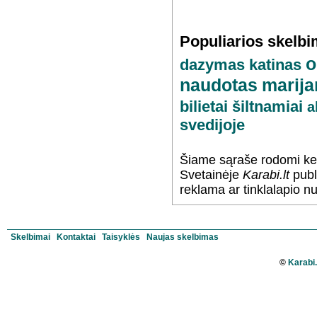
Populiarios skelb
o
dazymas
katinas
naudotas
marija
bilietai
šiltnamiai
a
svedijoje
Šiame sąraše rodomi kel
Svetainėje
Karabi.lt
publ
reklama ar tinklalapio n
Skelbimai
Kontaktai
Taisyklės
Naujas skelbimas
©
Karabi