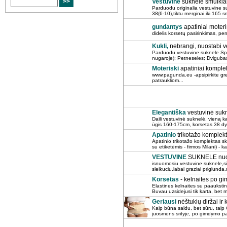
Vestuvine
suknele smulkiai
Parduodu originalia vestuvine s
38(6-10),tiktu merginai iki 165 
gundantys
apatiniai moter
didelis korsetų pasirinkimas, pen
Kukli,
nebrangi, nuostabi ve
Parduodu vestuvine suknele Spalv
nugaroje); Petneseles; Dvigubas 
Moteriski
apatiniai komplekt
www.pagunda.eu -apsipirkite grei
patraukliom...
Elegantiška
vestuvinė sukn
Daili vestuvinė suknelė, vieną kar
ūgis 160-175cm, korsetas 38 dydž
Apatinio
trikotažo komplekt
Apatinio trikotažo komplektas sk
su etiketėmis - firmos Milani) - ka
VESTUVINE
SUKNELE nuom
isnuomosiu vestuvine suknele,si
sleikuciu,labai graziai priglunda
Korsetas
- kelnaites po g
Elastines kelnaites su paaukstint
Buvau uzsidejusi tik karta, bet 
Geriausi
nėštukių diržai ir
Kaip būna saldu, bet sūru, taip C
juosmens srityje, po gimdymo pa