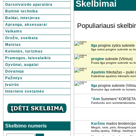
Skelbimai
Garso/vaizdo aparatūra
Buitinė technika
Baldai, interjeras
Populiariausi skelb
Apranga, aksesuarai
Vaikams
Grožis, sveikata
Maistas
Ilga
progine zydra suknele (
Ilga sviesi progine suknele su kor
Kelionės, turizmas
Pramogos, laisvalaikis
progine
suknele (Vilnius)
Pusta ilga progine suknele su kor
Gyvūnai, augalai
Dovanoja
Apatinis
trikotažas – puiki
Kalėdiniai apatinio trikotažo ko
Pažintys
Įvairūs
Ilga
progine suknele (Vilniu
Bronzine ilga suknele su korsetu.
Interneto svetainės
''Ann
Summers'' KORSETA
Parduodu ann summerskorseta. dy
Karštos
mados tendencijos 
Skelbimo numeris
Megzti, nerti, pinti, išmarginti įva
sodrių spalvų. Stilingi, madingi m