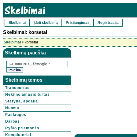
Skelbimai
Įdėti skelbimą
Prisijungimas
Registracija
Skelbimai: korsetai
Skelbimai
> korsetai
Skelbimų paieška
Skelbimų temos
Transportas
Nekilnojamasis turtas
Statyba, apdaila
Nuoma
Paslaugos
Darbas
Ryšio priemonės
Kompiuteriai