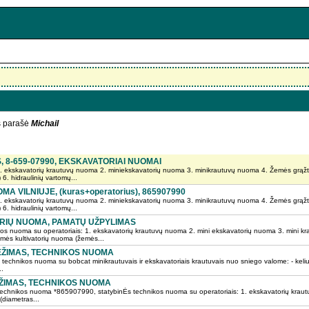
s parašė
Michail
 8-659-07990, EKSKAVATORIAI NUOMAI
. ekskavatorių krautuvų nuoma 2. miniekskavatorių nuoma 3. minikrautuvų nuoma 4. Žemės grąž
6. hidraulinių vartomų...
A VILNIUJE, (kuras+operatorius), 865907990
. ekskavatorių krautuvų nuoma 2. miniekskavatorių nuoma 3. minikrautuvų nuoma 4. Žemės grąž
6. hidraulinių vartomų...
ORIŲ NUOMA, PAMATŲ UŽPYLIMAS
os nuoma su operatoriais: 1. ekskavatorių krautuvų nuoma 2. mini ekskavatorių nuoma 3. mini 
mės kultivatorių nuoma (žemės...
VEŽIMAS, TECHNIKOS NUOMA
chnikos nuoma su bobcat minikrautuvais ir ekskavatoriais krautuvais nuo sniego valome: - kelius ir
..
ĘŽIMAS, TECHNIKOS NUOMA
chnikos nuoma *865907990, statybinĖs technikos nuoma su operatoriais: 1. ekskavatorių krautu
diametras...