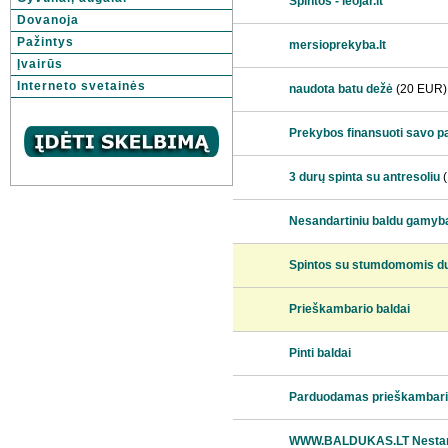
Spintos - leojar.lt
Dovanoja
Pažintys
mersioprekyba.lt
Įvairūs
Interneto svetainės
naudota batu dežė
(20 EUR)
Prekybos finansuoti savo p
3 durų spinta su antresoliu
(
Nesandartiniu baldu gamyb
Spintos su stumdomomis du
Prieškambario baldai
Pinti baldai
Parduodamas prieškambar
WWW.BALDUKAS.LT Nestandar