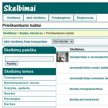
Skelbimai
Įdėti skelbimą
Prisijungimas
Registracija
Prieškambario baldai
Skelbimai
>
Baldai, interjeras
> Prieškambario baldai
Įdėti skelbimą šioje kategorijoje
Skelbimas
Skelbimų paieška
Standartiniai ir nestandartin
nestandartiniai vonios balda
Skelbimų temos
Transportas
nestandartiniai svetaines ba
Nekilnojamasis turtas
Statyba, apdaila
Įmonių reorganizavimas
Nuoma
Paslaugos
Įmonių pertvarkymas
Darbas