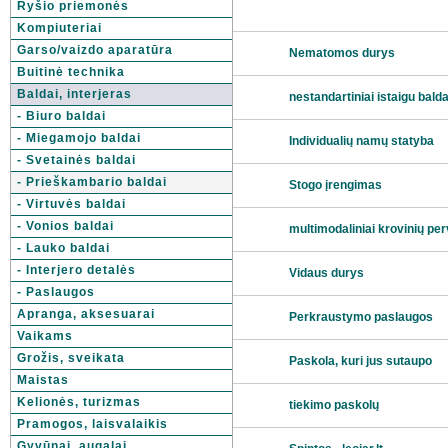
Ryšio priemonės
Kompiuteriai
Garso/vaizdo aparatūra
Nematomos durys
Buitinė technika
Baldai, interjeras
nestandartiniai istaigu balda
- Biuro baldai
- Miegamojo baldai
Individualių namų statyba
- Svetainės baldai
- Prieškambario baldai
Stogo įrengimas
- Virtuvės baldai
- Vonios baldai
multimodaliniai krovinių pe
- Lauko baldai
- Interjero detalės
Vidaus durys
- Paslaugos
Apranga, aksesuarai
Perkraustymo paslaugos
Vaikams
Grožis, sveikata
Paskola, kuri jus sutaupo
Maistas
Kelionės, turizmas
tiekimo paskolų
Pramogos, laisvalaikis
Gyvūnai, augalai